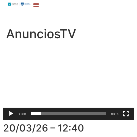
AnunciosTV
Reproductor
de
vídeo
00:00
00:39
20/03/26 – 12:40