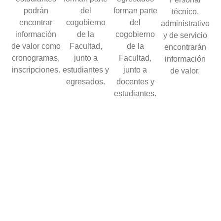
podrán
del
forman parte
técnico,
encontrar
cogobierno
del
administrativo
información
de la
cogobierno
y de servicio
de valor como
Facultad,
de la
encontrarán
cronogramas,
junto a
Facultad,
información
inscripciones.
estudiantes y
junto a
de valor.
egresados.
docentes y
estudiantes.