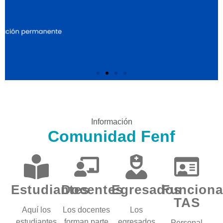
Información
Comunidad Fenf
Estudiantes
Docentes
Egresados
Funciona
TAS
Aquí los
Los docentes
Los
estudiantes
forman parte
egresados
Personal