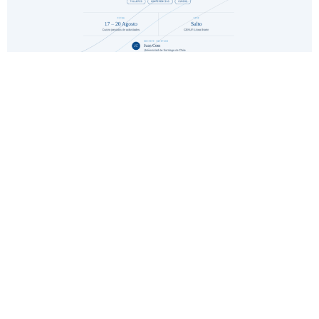
Evento académico > Liderazgo en Enfermería
agosto 7, 2026
Del 17 al 20 de agosto, en la sede Salto, del CENUR Litoral Norte,
se desarrollará el evento académico que nuclea talleres,
conferencias y cursos
Leer más »