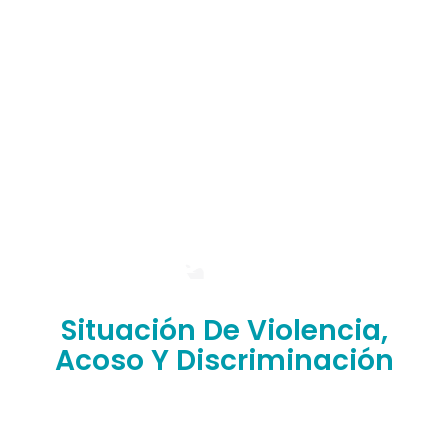
Situación De Violencia,
Acoso Y Discriminación
¿Has sufrido situaciones de abuso, discriminación,
violencia o humillación en nuestra facultad?