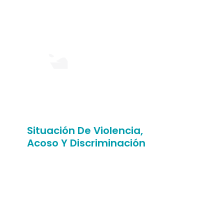
Situación De Violencia,
Acoso Y Discriminación
¿Has sufrido situaciones de
abuso, discriminación, violencia
o humillación en nuestra
facultad?