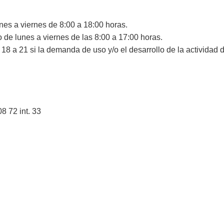
nes a viernes de 8:00 a 18:00 horas.
 de lunes a viernes de las 8:00 a 17:00 horas.
18 a 21 si la demanda de uso y/o el desarrollo de la actividad
8 72 int. 33
Navegación
Contact
Principal
Av. Dr. Améri
Unidad Académica de
Teléfono: (+
Extensión
Listado de T
Central