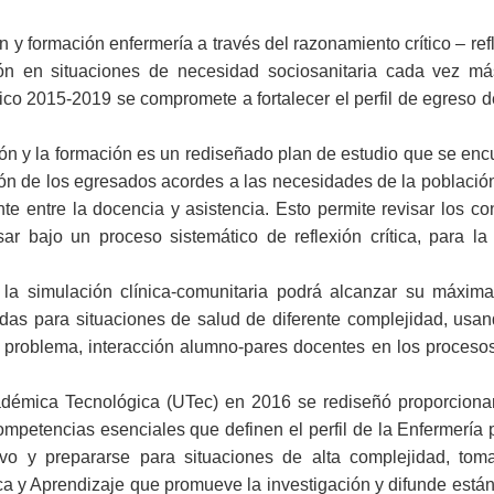
 y formación enfermería a través del razonamiento crítico – refl
n en situaciones de necesidad sociosanitaria cada vez má
ico 2015-2019 se compromete a fortalecer el perfil de egreso d
n y la formación es un rediseñado plan de estudio que se enc
ión de los egresados acordes a las necesidades de la población 
 entre la docencia y asistencia. Esto permite revisar los co
ajo un proceso sistemático de reflexión crítica, para la ate
la simulación clínica-comunitaria podrá alcanzar su máxima
das para situaciones de salud de diferente complejidad, usand
es problema, interacción alumno-pares docentes en los proces
démica Tecnológica (UTec) en 2016 se rediseñó proporcionand
mpetencias esenciales que definen el perfil de la Enfermería pr
flexivo y prepararse para situaciones de alta complejidad,
ca y Aprendizaje que promueve la investigación y difunde está