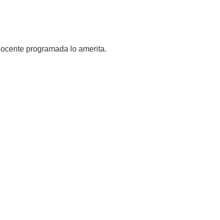
 docente programada lo amerita.
o
co Ricaldoni S/N
598) 24 87 00 50
eléfonos -