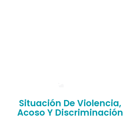
Situación De Violencia,
Acoso Y Discriminación
¿Has sufrido situaciones de abuso, discriminación,
violencia o humillación en nuestra facultad?