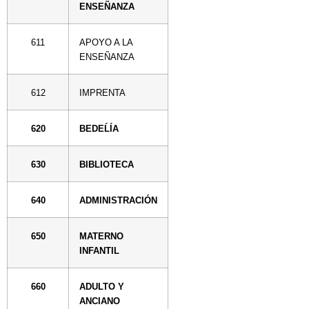
ENSEÑANZA
611
APOYO A LA
ENSEÑANZA
612
IMPRENTA
620
BEDEĹÍA
630
BIBLIOTECA
640
ADMINISTRACIÓN
650
MATERNO
INFANTIL
660
ADULTO Y
ANCIANO