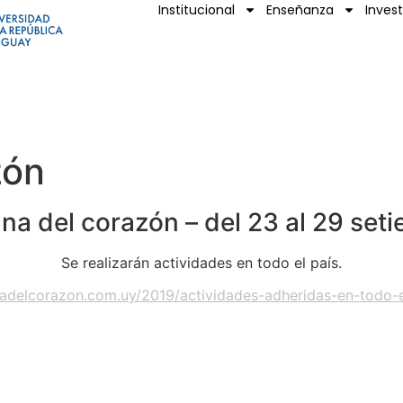
Institucional
Enseñanza
Inves
zón
a del corazón – del 23 al 29 set
Se realizarán actividades en todo el país.
adelcorazon.com.uy/2019/actividades-adheridas-en-todo-e