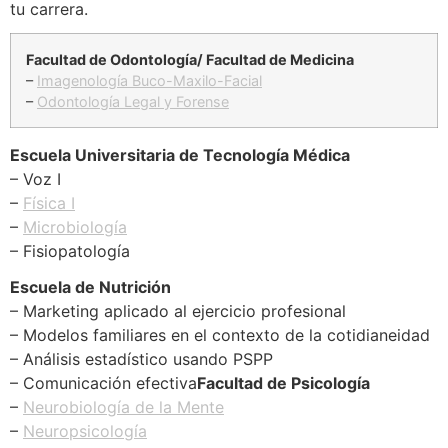
tu carrera.
Facultad de Odontología/ Facultad de Medicina
–
Imagenología Buco-Maxilo-Facial
–
Odontología Legal y Forense
Escuela Universitaria de Tecnología Médica
– Voz I
–
Física I
–
Microbiología
– Fisiopatología
Escuela de Nutrición
– Marketing aplicado al ejercicio profesional
– Modelos familiares en el contexto de la cotidianeidad
– Análisis estadístico usando PSPP
– Comunicación efectiva
Facultad de Psicología
–
Neurobiología de la Mente
–
Neuropsicología