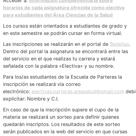
Acceder a:
Información complementaria sobre
horarios de cada asignatura ofrecida como electiva
para estudiantes del Área Ciencias de la Salud
Los cursos están orientados a estudiantes de grado y
en este semestre se podrán cursar en forma virtual.
Las inscripciones se realizarán en el portal de
Bedelías
.
Dentro del portal la asignatura se encontrará entre las
del servicio en el que realizas tu carrera y estará
señalada con la palabra «Electiva» y su nombre.
Para los/as estudiantes de la Escuela de Parteras la
inscripción se realizará vía correo
electrónico:
electivas.parteras.areasalud@gmail.com
debi
explicitar: Nombre y C.I.
En caso de que la inscripción supere el cupo de la
materia se realizará un sorteo para definir quienes
quedarán inscriptos. Los resultados de este sorteo
serán publicados en la web del servicio en que cursas