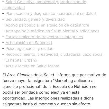
–
Salud Colectiva, ambiental y producción de
subjetividad
–
Planificación y diagnóstico macrosocial en Salud
–
Sexualidad, género y diversidad
–
Apoyo psicosocial en situación de catástrofe
–
Antropología médica en Salud Mental y adicciones
–
Fortalecimiento de trayectorias integrales
–
Articulación de Saberes I
–
Psicología social y ciudad
–
Reconocimiento, creatividad, ciudadanía. Lazo social
–
El habitar urbano
–
Arte y locura en Salud Mental
El
Área Ciencias de la Salud
informa que por motivo de
fuerza mayor la asignatura “Marketing aplicado al
ejercicio profesional” de la Escuela de Nutrición no
podrá ser brindada como electiva en esta
oportunidad. Las inscripciones realizadas a dicha
asignatura hasta el momento quedan sin efecto.