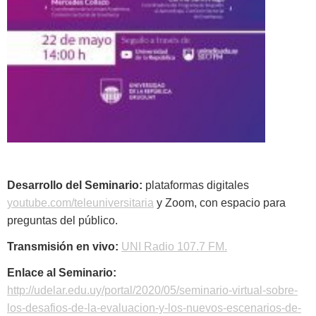
Desarrollo del Seminario:
plataformas digitales
youtube.com/teleuniversitaria
y Zoom, con espacio para
preguntas del público.
Transmisión en vivo:
UNI Radio 107.7 FM.
Enlace al Seminario:
http://udelar.edu.uy/portal/2020/05/seminario-virtual-sobre-
los-desafios-de-la-evaluacion-y-los-nuevos-escenarios-de-