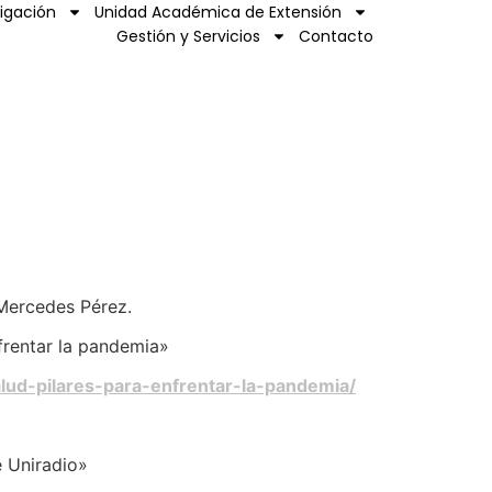
tigación
Unidad Académica de Extensión
Gestión y Servicios
Contacto
 Mercedes Pérez.
nfrentar la pandemia»
alud-pilares-para-enfrentar-la-pandemia/
e Uniradio»