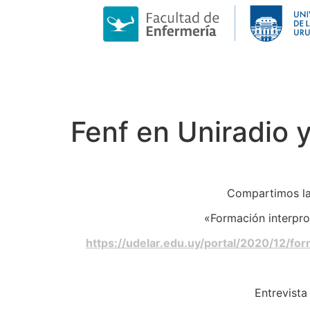
Fenf en Uniradio y
Compartimos la 
«Formación interprof
https://udelar.edu.uy/portal/2020/12/fo
Entrevista