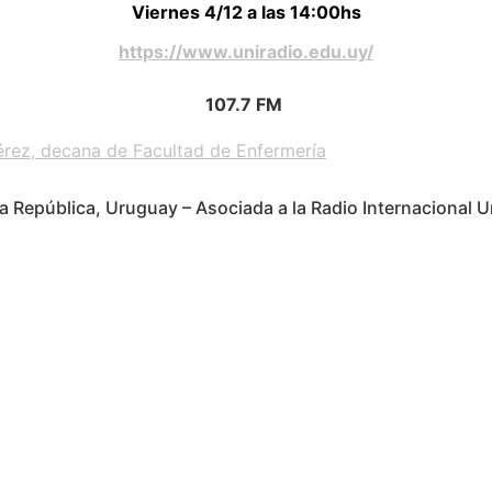
Viernes 4/12 a las 14:00hs
https://www.uniradio.edu.uy/
107.7 FM
rez, decana de Facultad de Enfermería
a República, Uruguay – Asociada a la Radio Internacional Un