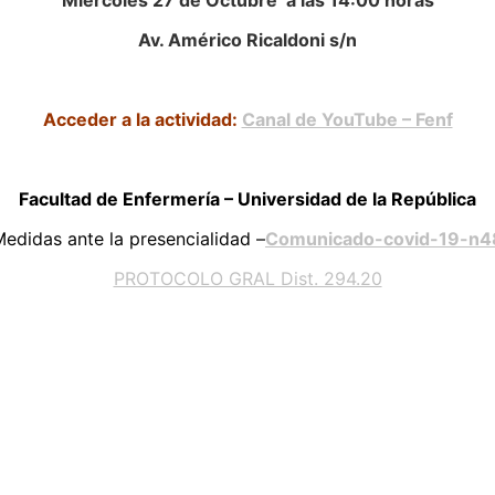
Miércoles 27 de Octubre a las 14:00 horas
Av. Américo Ricaldoni s/n
Acceder a la actividad:
Canal de YouTube – Fenf
Facultad de Enfermería – Universidad de la República
edidas ante la presencialidad –
Comunicado-covid-19-n4
PROTOCOLO GRAL Dist. 294.20