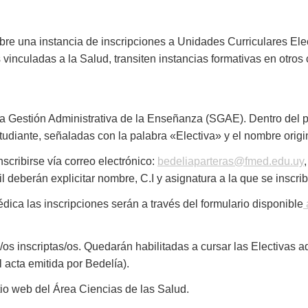
bre una instancia de inscripciones a Unidades Curriculares Ele
s vinculadas a la Salud, transiten instancias formativas en otro
ma Gestión Administrativa de la Enseñanza (SGAE). Dentro del po
tudiante, señaladas con la palabra «Electiva» y el nombre origi
scribirse vía correo electrónico:
bedeliaparteras@fmed.edu.uy
ail deberán explicitar nombre, C.I y asignatura a la que se inscri
ica las inscripciones serán a través del formulario disponible
s/os inscriptas/os. Quedarán habilitadas a cursar las Electivas
 acta emitida por Bedelía).
tio web del Área Ciencias de las Salud.