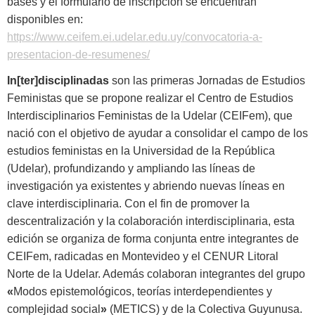
bases y el formulario de inscripción se encuentran
disponibles en:
https://www.ceifem.ei.udelar.edu.uy/convocatoria-a-
presentacion-de-resumenes/
In[ter]disciplinadas
son las primeras Jornadas de Estudios
Feministas que se propone realizar el Centro de Estudios
Interdisciplinarios Feministas de la Udelar (CEIFem), que
nació con el objetivo de ayudar a consolidar el campo de los
estudios feministas en la Universidad de la República
(Udelar), profundizando y ampliando las líneas de
investigación ya existentes y abriendo nuevas líneas en
clave interdisciplinaria. Con el fin de promover la
descentralización y la colaboración interdisciplinaria, esta
edición se organiza de forma conjunta entre integrantes de
CEIFem, radicadas en Montevideo y el CENUR Litoral
Norte de la Udelar. Además colaboran integrantes del grupo
«
Modos epistemológicos, teorías interdependientes y
complejidad social
»
(METICS) y de la Colectiva Guyunusa.