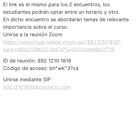
El link es el mismo para los 2 encuentros, los
estudiantes podrán optar entre un horario y otro.
En dicho encuentro se abordaràn temas de relevante
importancia sobre el curso.
Unirse a la reunión Zoom
https://salavirtual-udelar.zoom.us/j/89212101818?
pwd=M0p2VlBKVDJjbE9PSys5UjVpNnBqQT09
ID de reunión: 892 1210 1818
Código de acceso: bh^wk^3?xa
Unirse mediante SIP
89212101818@zoomcrc.com