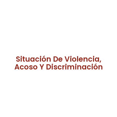
Situación De Violencia,
Acoso Y Discriminación
¿Has sufrido situaciones de abuso, discriminación,
violencia o humillación en nuestra facultad?