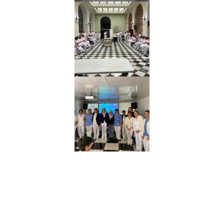
Navegación
Contacto
Principal
Av. Dr. Américo Ricaldoni
Unidad Académica de
S/N