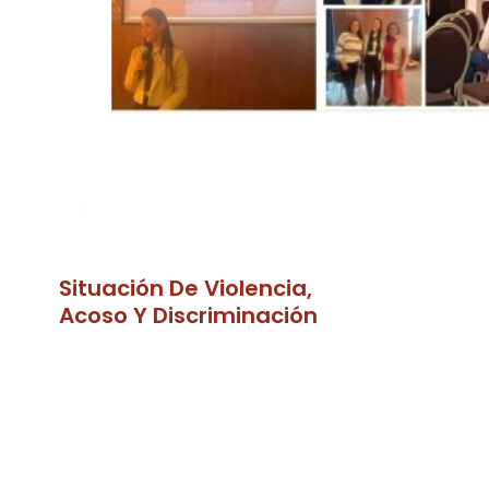
Situación De Violencia,
Acoso Y Discriminación
¿Has sufrido situaciones de
abuso, discriminación, violencia
o humillación en nuestra
facultad?