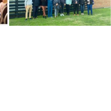
Navegación
Contact
Principal
Av. Dr. Améri
Unidad Académica de
Teléfono: (+
Extensión
Listado de T
Central