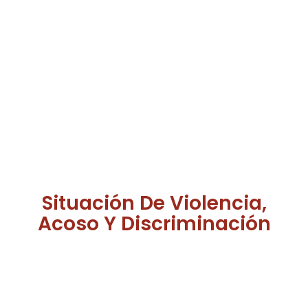
Situación De Violencia,
Acoso Y Discriminación
¿Has sufrido situaciones de abuso, discriminación,
violencia o humillación en nuestra facultad?