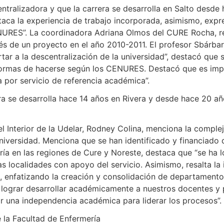
tralizadora y que la carrera se desarrolla en Salto desde
a la experiencia de trabajo incorporada, asimismo, expres
NURES”. La coordinadora Adriana Olmos del CURE Rocha, re
és de un proyecto en el año 2010-2011. El profesor Sbárbar
r a la descentralización de la universidad”, destacó que si
s formas de hacerse según los CENURES. Destacó que es imp
a por servicio de referencia académica”.
era se desarrolla hace 14 años en Rivera y desde hace 20 a
 Interior de la Udelar, Rodney Colina, menciona la complej
niversidad. Menciona que se han identificado y financiado d
ría en las regiones de Cure y Noreste, destaca que “se ha
 las localidades con apoyo del servicio. Asimismo, resalta l
ón, enfatizando la creación y consolidación de departamen
 lograr desarrollar académicamente a nuestros docentes y 
r una independencia académica para liderar los procesos”.
 la Facultad de Enfermería