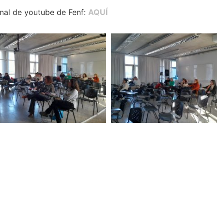
anal de youtube de Fenf:
AQUÍ
Navegación
Contact
Principal
Av. Dr. Améri
Unidad Académica de
Teléfono: (+
Extensión
Listado de T
Central