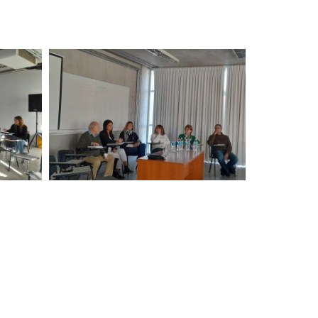
o
co Ricaldoni S/N
598) 24 87 00 54
eléfonos -