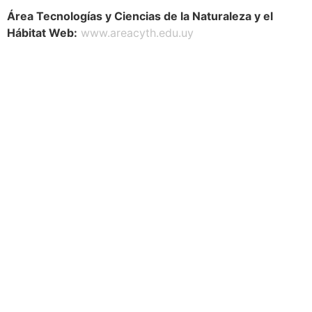
Área Tecnologías y Ciencias de la Naturaleza y el
Hábitat Web:
www.areacyth.edu.uy
Navegación
Contacto
Principal
Av. Dr. Américo Ricaldoni
Unidad Académica de
S/N
Extensión
Teléfono: (+598) 24 87 00
54
Listado de Teléfonos -
Central