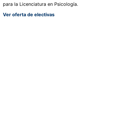
para la Licenciatura en Psicología.
Ver oferta de electivas
Navegación
Contacto
Principal
Av. Dr. Américo Ricaldoni
Unidad Académica de
S/N
Extensión
Teléfono: (+598) 24 87 00
54
Listado de Teléfonos -
Central