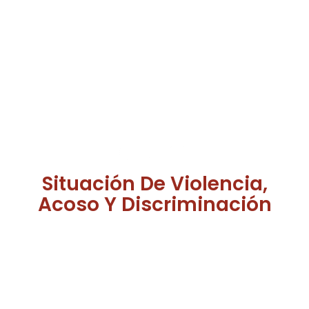
Situación De Violencia,
Acoso Y Discriminación
¿Has sufrido situaciones de abuso, discriminación,
violencia o humillación en nuestra facultad?