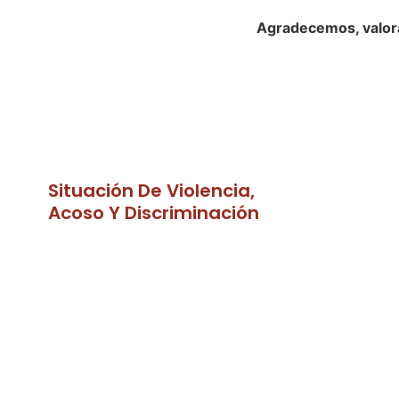
Agradecemos, valor
Situación De Violencia,
Acoso Y Discriminación
¿Has sufrido situaciones de
abuso, discriminación, violencia
o humillación en nuestra
facultad?