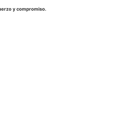
uerzo y compromiso.
o
co Ricaldoni S/N
598) 24 87 00 50
eléfonos -