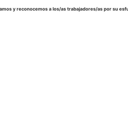
amos y reconocemos a los/as trabajadores/as por su esf
Navegación
Contact
Principal
Av. Dr. Améri
Unidad Académica de
Teléfono: (+
Extensión
Listado de T
Central