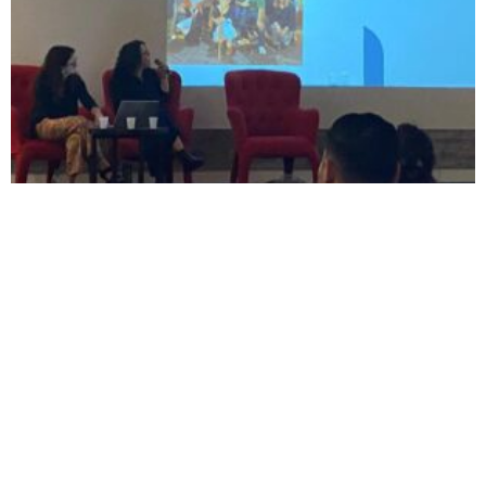
Navegación
Contacto
Principal
Av. Dr. Américo Ricaldoni
Unidad Académica de
S/N
Extensión
Teléfono: (+598) 24 87 00
50
Listado de Teléfonos -
Central