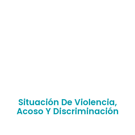
Situación De Violencia,
Acoso Y Discriminación
¿Has sufrido situaciones de abuso, discriminación,
violencia o humillación en nuestra facultad?