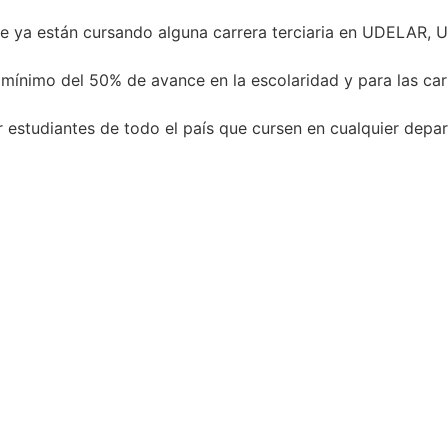
que ya están cursando alguna carrera terciaria en UDELAR,
 mínimo del 50% de avance en la escolaridad y para las car
 estudiantes de todo el país que cursen en cualquier depa
Navegación
Contact
Principal
Av. Dr. Améri
Unidad Académica de
Teléfono: (+
Extensión
Listado de T
Central