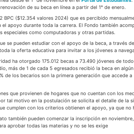
renovación de su beca en línea a partir del 1° de enero.
 BPC ($12.354 valores 2024) que es percibido mensualment
 el apoyo durante toda la carrera. El Fondo también acompa
udas especiales como computadoras y otras partidas.
que se pueden estudiar con el apoyo de la beca, a través d
oda la oferta educativa para invitar a los jóvenes a naveg
ridad ha otorgado 175.012 becas a 73.490 jóvenes de todo e
io, más de 1 de cada 5 egresados recibió la beca en algú
 de los becarios son la primera generación que accede a la
enes que provienen de hogares que no cuentan con los medi
tal motivo en la postulación se solicita el detalle de la 
que cumplen con los criterios obtienen el apoyo, ya que no
rato también pueden comenzar la inscripción en noviembre, s
ara aprobar todas las materias y no se les exige