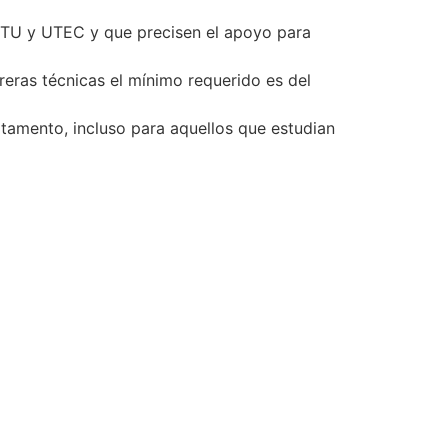
 UTU y UTEC y que precisen el apoyo para
reras técnicas el mínimo requerido es del
rtamento, incluso para aquellos que estudian
o
co Ricaldoni S/N
598) 24 87 00 50
eléfonos -