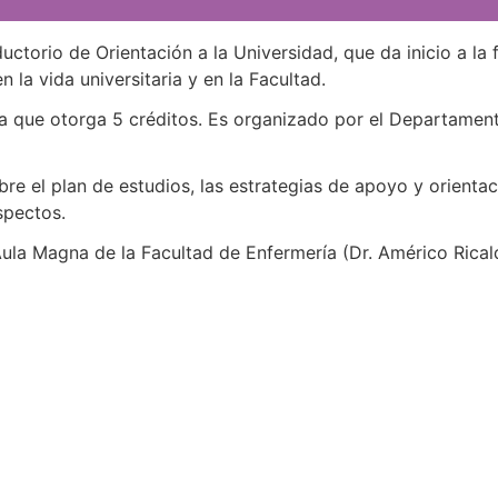
ductorio de Orientación a la Universidad, que da inicio a la
n la vida universitaria y en la Facultad.
ria que otorga 5 créditos. Es organizado por el Departamen
 el plan de estudios, las estrategias de apoyo y orientación
spectos.
 Aula Magna de la Facultad de Enfermería (Dr. Américo Rical
Navegación
Contact
Principal
Av. Dr. Améri
Unidad Académica de
Teléfono: (+