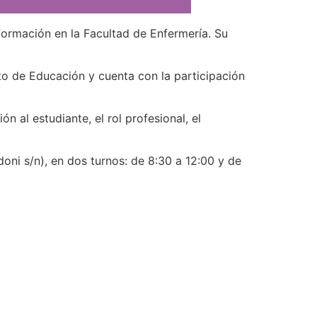
 formación en la Facultad de Enfermería. Su
to de Educación y cuenta con la participación
 al estudiante, el rol profesional, el
doni s/n), en dos turnos: de 8:30 a 12:00 y de
o
co Ricaldoni S/N
598) 24 87 00 50