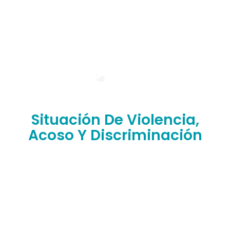
Situación De Violencia,
Acoso Y Discriminación
¿Has sufrido situaciones de abuso, discriminación,
violencia o humillación en nuestra facultad?