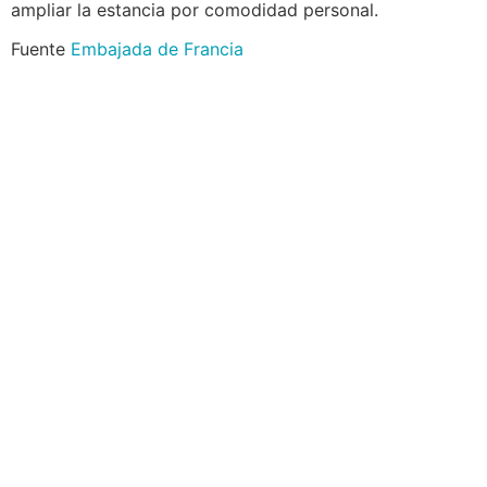
ampliar la estancia por comodidad personal.
Fuente
Embajada de Francia
Navegación
Contacto
Principal
Av. Dr. Américo Ricaldoni
Unidad Académica de
S/N
Extensión
Teléfono: (+598) 24 87 00
50
Listado de Teléfonos -
Central