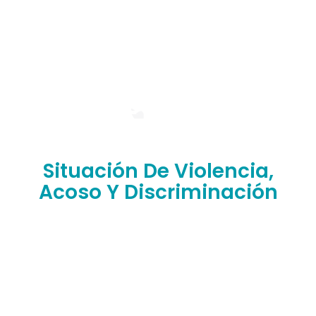
Situación De Violencia,
Acoso Y Discriminación
¿Has sufrido situaciones de abuso, discriminación,
violencia o humillación en nuestra facultad?