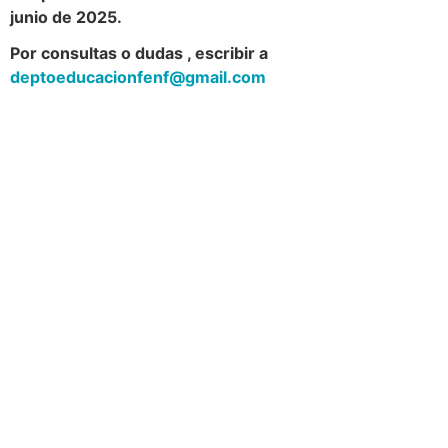
junio de 2025.
Por consultas o dudas , escribir a
deptoeducacionfenf@gmail.com
Navegación
Contacto
Principal
Av. Dr. Américo Ricaldoni
Unidad Académica de
S/N
Extensión
Teléfono: (+598) 24 87 00
50
Listado de Teléfonos -
Central