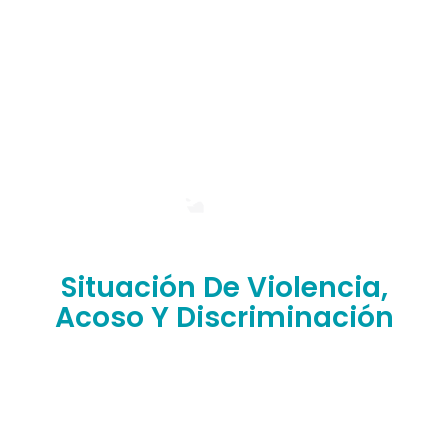
Situación De Violencia,
Acoso Y Discriminación
¿Has sufrido situaciones de abuso, discriminación,
violencia o humillación en nuestra facultad?