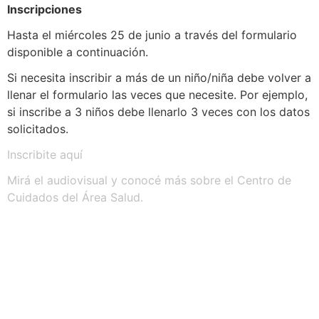
Inscripciones
Hasta el miércoles 25 de junio a través del formulario
disponible a continuación.
Si necesita inscribir a más de un niño/niña debe volver a
llenar el formulario las veces que necesite. Por ejemplo,
si inscribe a 3 niños debe llenarlo 3 veces con los datos
solicitados.
Inscribite aquí
Mirá el audiovisual y conocé más sobre el Centro de
Cuidados del Área Salud.
Navegación
Contacto
Principal
Av. Dr. Américo Ricaldoni
Unidad Académica de
S/N