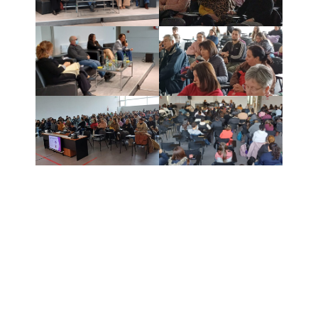
Navegación
Contacto
Principal
Av. Dr. Américo Ricaldoni
Unidad Académica de
S/N
Extensión
Teléfono: (+598) 24 87 00
50