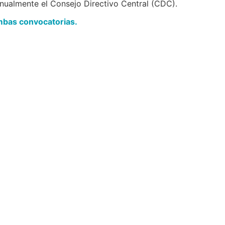
nualmente el Consejo Directivo Central (CDC).
ambas convocatorias
.
Navegación
Contact
Principal
Av. Dr. Améri
Unidad Académica de
Teléfono: (+
Extensión
Listado de T
Central