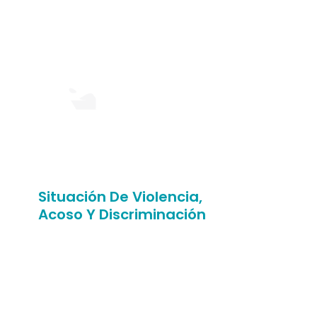
Situación De Violencia,
Acoso Y Discriminación
¿Has sufrido situaciones de
abuso, discriminación, violencia
o humillación en nuestra
facultad?