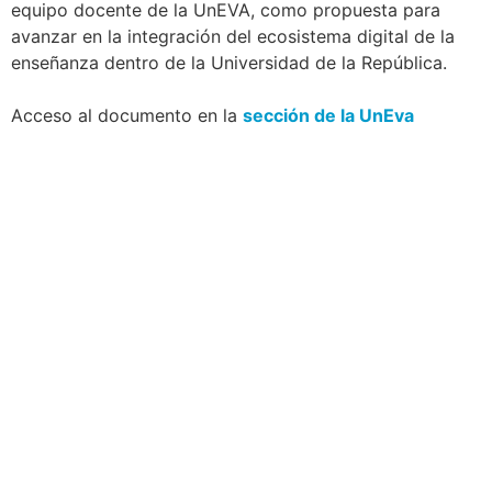
equipo docente de la UnEVA, como propuesta para
avanzar en la integración del ecosistema digital de la
enseñanza dentro de la Universidad de la República.
Acceso al documento en la
sección de la UnEva
Navegación
Contacto
Principal
Av. Dr. Américo Ricaldoni
Unidad Académica de
S/N
Extensión
Teléfono: (+598) 24 87 00
50
Listado de Teléfonos -
Central