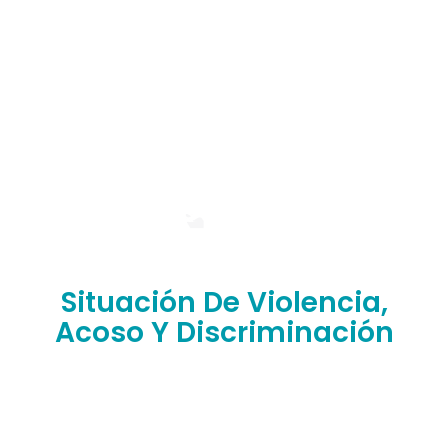
Situación De Violencia,
Acoso Y Discriminación
¿Has sufrido situaciones de abuso, discriminación,
violencia o humillación en nuestra facultad?