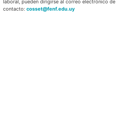
laboral, pueden dirigirse al correo electrónico de
contacto:
cosset@fenf.edu.uy
Navegación
Contacto
Principal
Av. Dr. Américo Ricaldoni
Unidad Académica de
S/N
Extensión
Teléfono: (+598) 24 87 00
50
Listado de Teléfonos -
Central