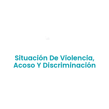
Situación De Violencia,
Acoso Y Discriminación
¿Has sufrido situaciones de abuso, discriminación,
violencia o humillación en nuestra facultad?