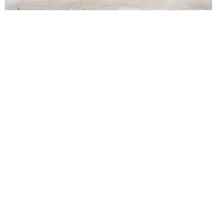
Navegación
Contacto
Principal
Av. Dr. Américo Ricaldoni
Unidad Académica de
S/N
Extensión
Teléfono: (+598) 24 87 00
50
Listado de Teléfonos -
Central