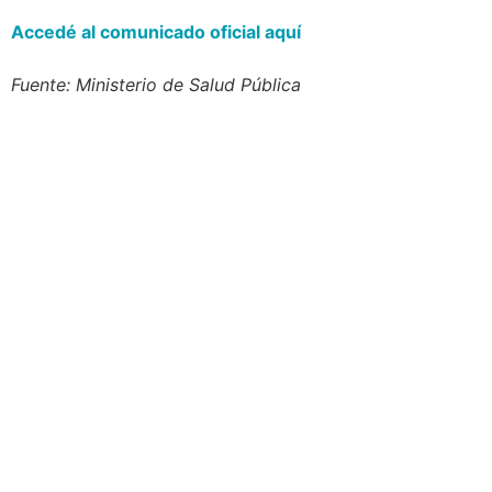
Accedé al comunicado oficial aquí
Fuente: Ministerio de Salud Pública
Navegación
Contacto
Principal
Av. Dr. Américo Ricaldoni
Unidad Académica de
S/N
Extensión
Teléfono: (+598) 24 87 00
50
Listado de Teléfonos -
Central