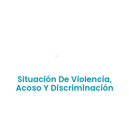
Situación De Violencia,
Acoso Y Discriminación
¿Has sufrido situaciones de abuso, discriminación,
violencia o humillación en nuestra facultad?