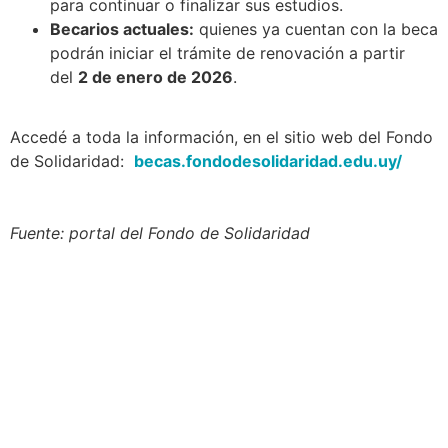
para continuar o finalizar sus estudios.
Becarios actuales:
quienes ya cuentan con la beca
podrán iniciar el trámite de renovación a partir
del
2 de enero de 2026
.
Accedé a toda la información, en el sitio web del Fondo
de Solidaridad:
becas.fondodesolidaridad.edu.uy/
Fuente: portal del Fondo de Solidaridad
Navegación
Contacto
Principal
Av. Dr. Américo Ricaldoni
Unidad Académica de
S/N
Extensión
Teléfono: (+598) 24 87 00
50