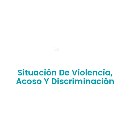
Situación De Violencia,
Acoso Y Discriminación
¿Has sufrido situaciones de abuso, discriminación,
violencia o humillación en nuestra facultad?