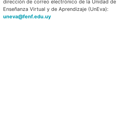
dirección de correo electrónico de la Unidad de
Enseñanza Virtual y de Aprendizaje (UnEva):
uneva@fenf.edu.uy
Navegación
Contacto
Principal
Av. Dr. Américo Ricaldoni
Unidad Académica de
S/N
Extensión
Teléfono: (+598) 24 87 00
50
Listado de Teléfonos -
Central