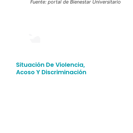
Fuente: portal de Bienestar Universitario
Situación De Violencia,
Acoso Y Discriminación
¿Has sufrido situaciones de
abuso, discriminación, violencia
o humillación en nuestra
facultad?