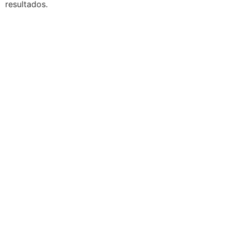
resultados.
Navegación
Contacto
Principal
Av. Dr. Américo Ricaldoni
Unidad Académica de
S/N
Extensión
Teléfono: (+598) 24 87 00
50
Listado de Teléfonos -
Central