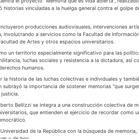
cuentra el proyecto “Memoria que es vida abierta”, realizado
ró historias vinculadas a la huelga general contra el golpe 
ncluyeron producciones audiovisuales, intervenciones artíst
a, involucrando a servicios como la Facultad de Informació
cultad de Artes y otros espacios universitarios.
o un territorio especialmente significativo para las políti
ilitancia, luchas sociales y resistencia a la dictadura, así
 derechos humanos.
la historia de las luchas colectivas e individuales y tambi
n subrayó la importancia de sostener memorias “que surgen
usticia.
berto Bellizzi se integra a una construcción colectiva de
universitarios, que entienden el ejercicio de recordar como
emocrático.
a Universidad de la República con la búsqueda de memoria, v
yer y de hoy.