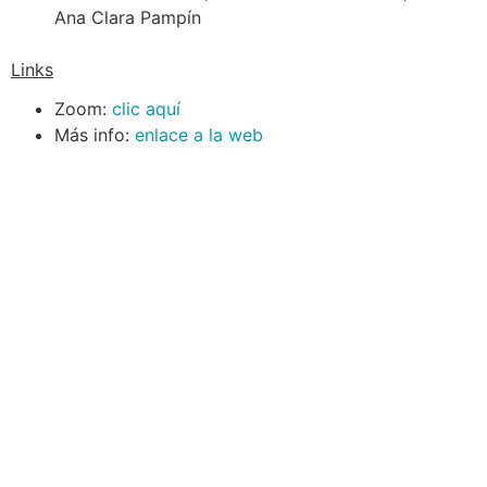
Ana Clara Pampín
Links
Zoom:
clic aquí
Más info:
enlace a la web
Navegación
Contacto
Principal
Av. Dr. Américo Ricaldoni
Unidad Académica de
S/N
Extensión
Teléfono: (+598) 24 87 00
50
Listado de Teléfonos -
Central