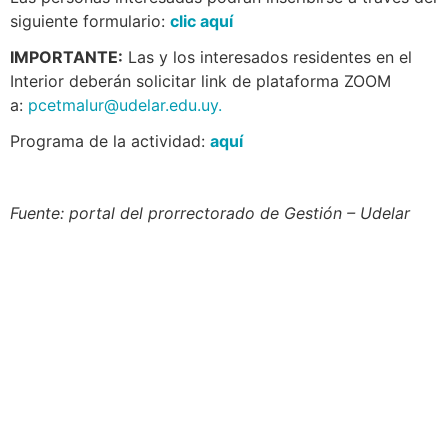
siguiente formulario:
clic aquí
IMPORTANTE:
Las y los interesados residentes en el
Interior deberán solicitar link de plataforma ZOOM
a:
pcetmalur@udelar.edu.uy
.
Programa de la actividad:
aquí
Fuente: portal del prorrectorado de Gestión – Udelar
Navegación
Contacto
Principal
Av. Dr. Américo Ricaldoni
Unidad Académica de
S/N
Extensión
Teléfono: (+598) 24 87 00
50