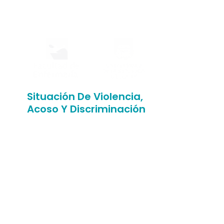
Situación De Violencia,
Acoso Y Discriminación
¿Has sufrido situaciones de
abuso, discriminación, violencia
o humillación en nuestra
facultad?