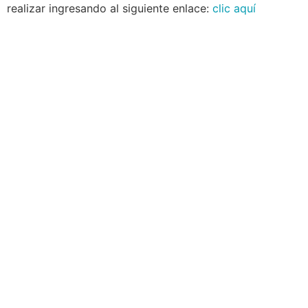
realizar ingresando al siguiente enlace:
clic aquí
Navegación
Contacto
Principal
Av. Dr. Américo Ricaldoni
Unidad Académica de
S/N
Extensión
Teléfono: (+598) 24 87 00
50
Listado de Teléfonos -
Central