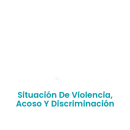
Situación De Violencia,
Acoso Y Discriminación
¿Has sufrido situaciones de abuso, discriminación,
violencia o humillación en nuestra facultad?