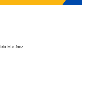
icio Martínez
o
co Ricaldoni S/N