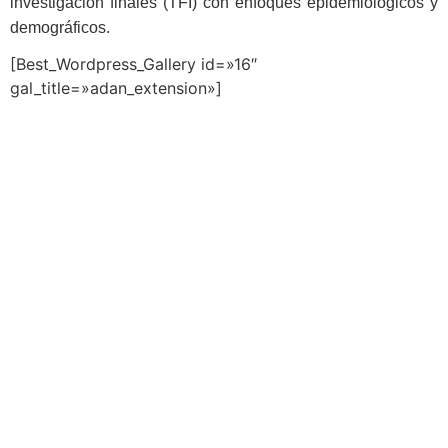
investigación finales (TFI) con enfoques epidemiológicos y
demográficos.
[Best_Wordpress_Gallery id=»16″
gal_title=»adan_extension»]